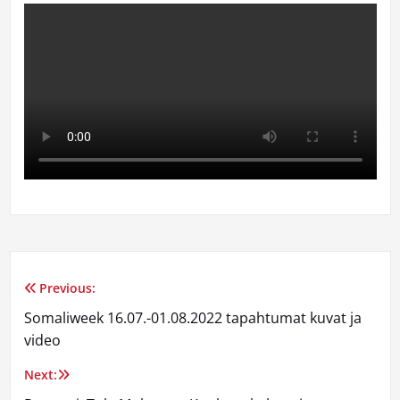
Previous:
Artikkelien
Somaliweek 16.07.-01.08.2022 tapahtumat kuvat ja
selaus
video
Next: